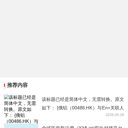
推荐内容
该标题已经是简体中文，无需转换。原文
如下： {俄铝（00486.HK）与En+关联人
2026-05-28
订立持续关连交易 年度总上限约1624.50
万美元} 当前聚焦