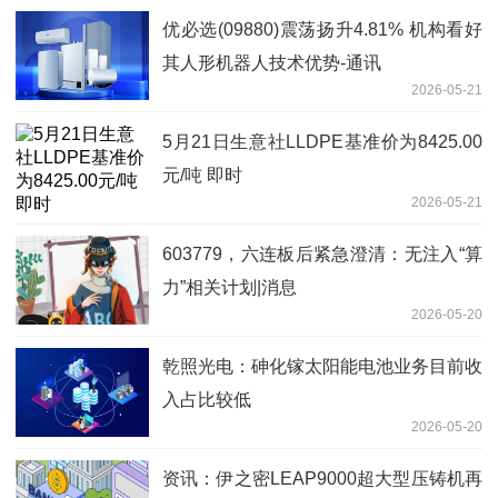
优必选(09880)震荡扬升4.81% 机构看好
其人形机器人技术优势-通讯
2026-05-21
5月21日生意社LLDPE基准价为8425.00
元/吨 即时
2026-05-21
603779，六连板后紧急澄清：无注入“算
力”相关计划|消息
2026-05-20
乾照光电：砷化镓太阳能电池业务目前收
入占比较低
2026-05-20
资讯：伊之密LEAP9000超大型压铸机再