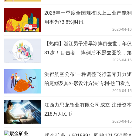
2026年一季度全国规模以上工业产能利
用率为73.6%|时讯
2026-04-16
【热闻】浙江男子滑旱冰摔倒去世，年仅
31岁！目击者：摔倒后不愿去医院，第
2026-04-16
二天加重
洪都航空公布“一种调整飞行器零升力矩
的尾鳍及其外形设计方法”专利-热门看点
2026-04-15
江西力思龙铝业有限公司成立 注册资本
218万人民币
2026-04-15
紫金矿业（601899）回购121,500股A