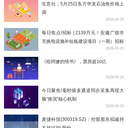
生意社：5月25日东方华龙石油焦价格上
调
2026-05-25
每日焦点!招标 | 2139万元！安徽广德市
充换电设施补短板建设项目（一期）招标
2026-05-25
计划
《给阿嬷的情书》，票房超10亿
2026-05-24
今日聚焦!毫秒级多通道同步采集再现大
脑“推演”核心机制
2026-05-23
麦捷科技(300319.SZ)：控股股东拟减持
不超过3%股份