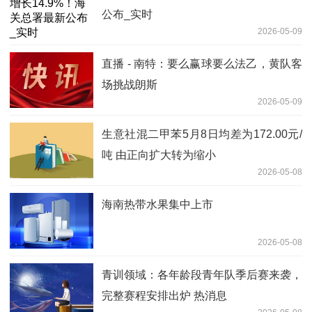
公布_实时
2026-05-09
直播 - 南特：要么赢球要么法乙，黄队客
场挑战朗斯
2026-05-09
生意社混二甲苯5月8日均差为172.00元/
吨 由正向扩大转为缩小
2026-05-08
海南热带水果集中上市
2026-05-08
青训领域：各年龄段青年队季后赛来袭，
完整赛程安排出炉 热消息