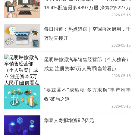
19.4%配售最多4897万股 净筹约5227万
2026-05-15
港元
每日报道：热点追踪｜空调再次启用，千
万别直接开
2026-05-15
昆明琳修源汽车销售经营部（个人独资）
成立 注册资本5万人民币|当前看点
2026-05-15
“要蒜薹不”成热梗 多方求解“丰产难丰
收”破局之道
2026-05-15
华泰人寿拟增资9.7亿元