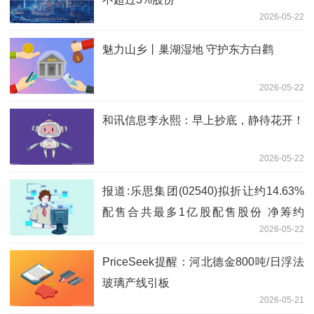
2026-05-22
魅力山乡丨巢湖湿地 守护东方白鹳
2026-05-22
和讯信息李永熙：早上抄底，静待花开！
2026-05-22
报道:乐思集团(02540)拟折让约14.63%
配售合共最多1亿股配售股份 净筹约
2026-05-22
6890万港元
PriceSeek提醒：河北德金800吨/日浮法
玻璃产线引板
2026-05-21