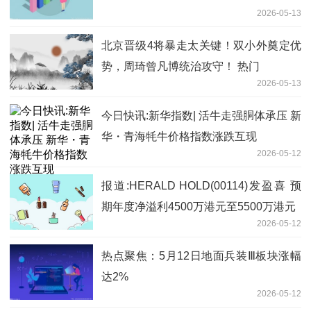
2026-05-13
北京晋级4将暴走太关键！双小外奠定优
势，周琦曾凡博统治攻守！ 热门
2026-05-13
今日快讯:新华指数| 活牛走强胴体承压 新
华・青海牦牛价格指数涨跌互现
2026-05-12
报道:HERALD HOLD(00114)发盈喜 预
期年度净溢利4500万港元至5500万港元
2026-05-12
热点聚焦：5月12日地面兵装Ⅲ板块涨幅
达2%
2026-05-12