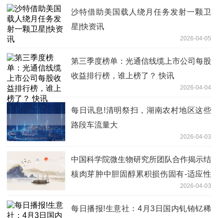
沙特借助美国载人绕月任务发射一颗卫
星|快资讯
2026-04-05
第三季度榜单：光通信线缆上市公司每股
收益排行榜，谁上榜了？ 快讯
2026-04-04
每日讯息!清明祭扫，湖南农村地区这些
路段车流量大
2026-04-03
中国科学院微生物研究所团队合作揭示结
核肉芽肿中胆固醇累积损伤固有-适应性
2026-04-03
免疫信号轴的新机制-每日焦点
每日播报!生意社：4月3日国内钆铕钇稀