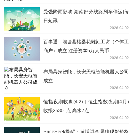
受强降雨影响 湖南部分线路列车停运|每
日短讯
2026-04-02
百事通！壤塘县格桑花雕刻工坊（个体工
商户）成立 注册资本5万人民币
2026-04-02
布局具身智能，长安天枢智能机器人公司
成立
2026-04-02
恒指夜期收盘(4.2)︱恒生指数夜期(4月)
收报25301点 高水7点
2026-04-02
PriceSeek提醒：黄埔港金属硅现货价格