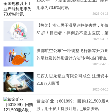
2026年一季度全国规模以上工业产能利
用率为73.6%|时讯
2026-04-16
【热闻】浙江男子滑旱冰摔倒去世，年仅
31岁！目击者：摔倒后不愿去医院，第
2026-04-16
二天加重
洪都航空公布“一种调整飞行器零升力矩
的尾鳍及其外形设计方法”专利-热门看点
2026-04-15
江西力思龙铝业有限公司成立 注册资本
218万人民币
2026-04-15
紫金矿业（601899）回购121,500股A
股，用于员工持股计划。_最新资讯