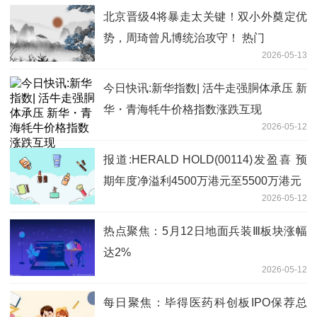
北京晋级4将暴走太关键！双小外奠定优
势，周琦曾凡博统治攻守！ 热门
2026-05-13
今日快讯:新华指数| 活牛走强胴体承压 新
华・青海牦牛价格指数涨跌互现
2026-05-12
报道:HERALD HOLD(00114)发盈喜 预
期年度净溢利4500万港元至5500万港元
2026-05-12
热点聚焦：5月12日地面兵装Ⅲ板块涨幅
达2%
2026-05-12
每日聚焦：毕得医药科创板IPO保荐总