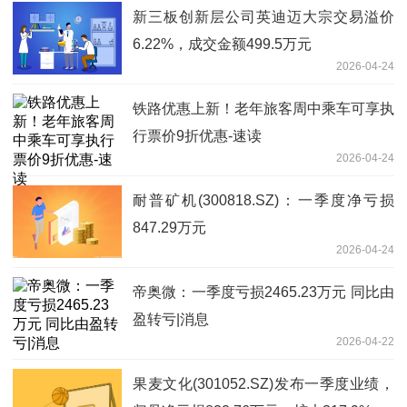
新三板创新层公司英迪迈大宗交易溢价
6.22%，成交金额499.5万元
2026-04-24
铁路优惠上新！老年旅客周中乘车可享执
行票价9折优惠-速读
2026-04-24
耐普矿机(300818.SZ)：一季度净亏损
847.29万元
2026-04-24
帝奥微：一季度亏损2465.23万元 同比由
盈转亏|消息
2026-04-22
果麦文化(301052.SZ)发布一季度业绩，