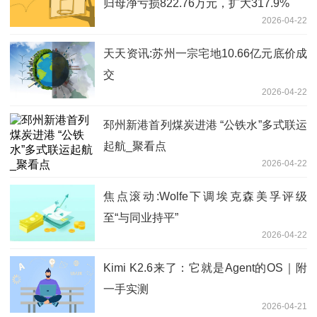
归母净亏损822.76万元，扩大317.9%
2026-04-22
天天资讯:苏州一宗宅地10.66亿元底价成
交
2026-04-22
邳州新港首列煤炭进港 “公铁水”多式联运
起航_聚看点
2026-04-22
焦点滚动:Wolfe下调埃克森美孚评级
至“与同业持平”
2026-04-22
Kimi K2.6来了：它就是Agent的OS｜附
一手实测
2026-04-21