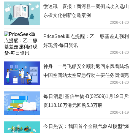
微速讯：喜报！商河县一案例成功入选山
东省文化创新创造案例
2026-01-20
PriceSeek重点提醒：乙二醇基差走强利
好现货-每日资讯
2026-01-20
神舟二十号飞船安全顺利返回东风着陆场
中国空间站太空应急行动主要任务圆满完
2026-01-20
成
每日消息!荃信生物-B(02509)1月19日斥
资118.18万港元回购5.3万股
2026-01-19
今日热议：我国首个金融气象AI模型“熵