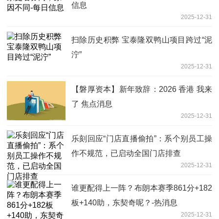
信息
2025-12-31
扫除历史积弊 宝泰隆双鸭山项目跨过“泥
泞”
2025-12-31
【磐厚资本】新年致辞：2026 香港 我来
了 焦点消息
2025-12-31
乐刻回应“门店直播偷拍”：系个别员工操
作不规范，已启动全国门店排查
2025-12-31
谁更配得上一阵？布朗本赛季861分+182
板+140助，东契奇呢？-热消息
2025-12-31