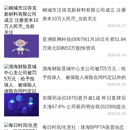
桐城市汉得克新材料有限公司成立 注册
资本10万人民币_当前关注
2026-01-17
亚洲联网科技(00679)1月16日斥资51.94
万港元回购53万股|快资讯
2026-01-16
渤海财险晋城中心支公司被罚5万元：给
予投保人、被保险人保险合同约定以外的
2026-01-16
其他利益
东曜药业(01875)曾升逾1成 昨日复牌后
大涨67.6% 公司获药明合联(02268)提出
2026-01-16
全面收购要约 速递
每日时讯!生意社：珠海BPPTA装置动态