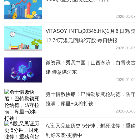
2026-01-07
VITASOY INT'L(00345.HK)1月6日耗资
12.74万港元回购2万股-每日快报
2026-01-06
微资讯！秀我中国｜山西永济：白雪映古
建 诗意满河东
2026-01-06
勇士惜败快船！巴特勒锁死伦纳德，防守
拉满，库里+众将打铁！
2026-01-06
A股,又见证历史 5分钟，封死涨停！重磅
利好来袭-更新中