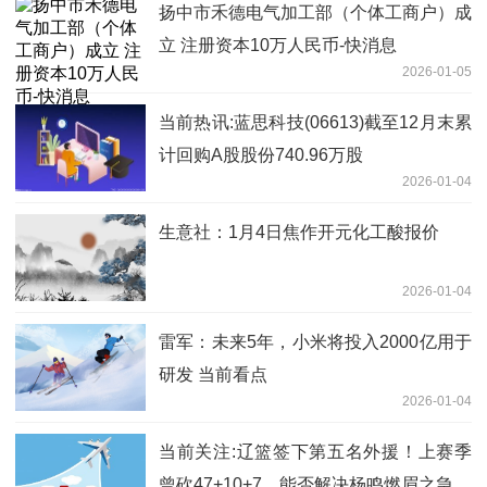
扬中市禾德电气加工部（个体工商户）成
立 注册资本10万人民币-快消息
2026-01-05
当前热讯:蓝思科技(06613)截至12月末累
计回购A股股份740.96万股
2026-01-04
生意社：1月4日焦作开元化工酸报价
2026-01-04
雷军：未来5年，小米将投入2000亿用于
研发 当前看点
2026-01-04
当前关注:辽篮签下第五名外援！上赛季
曾砍47+10+7，能否解决杨鸣燃眉之急