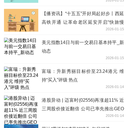
2026-01-15
零售经营批准证书》的公示
【播资讯】“十五五”开好局起好步丨西延
高铁开通 让革命老区延安开启“快旅慢
2026-01-15
游”模式
美元指数14日与前一交易日基本持平_新
动态
2026-01-15
富瑞：升新秀丽目标价至23.24港元 维
持“买入”评级 热点
2026-01-14
港股异动 | 迈富时(02556)再涨超11% 近
三周股价接近翻倍 公司已率先推出GEO
2026-01-14
智能助手